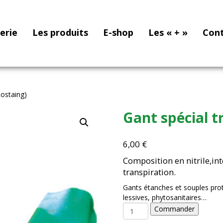
nerie
Les produits
E-shop
Les « + »
Con
Rostaing)
Gant spécial t
6,00
€
Composition en nitrile,in
transpiration.
Gants étanches et souples prot
lessives, phytosanitaires…
quantité
Commander
de