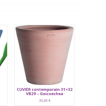
CUVIER contemporain 31×32
VB29 – Goicoechea
35,00
€