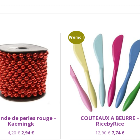
Promo !
ande de perles rouge –
COUTEAUX A BEURRE –
Kaemingk
RicebyRice
Le
Le
Le
Le
4,20
€
2,94
€
12,90
€
7,74
€
prix
prix
prix
prix