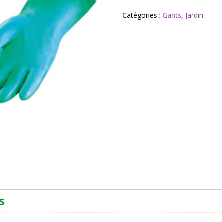
Gant
spécial
Catégories :
Gants
,
Jardin
traitement
T8
(Rostaing)
s