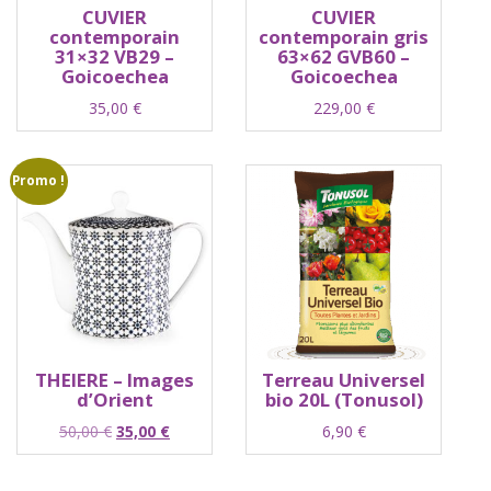
CUVIER
CUVIER
contemporain
contemporain gris
31×32 VB29 –
63×62 GVB60 –
Goicoechea
Goicoechea
35,00
€
229,00
€
Promo !
THEIERE – Images
Terreau Universel
d’Orient
bio 20L (Tonusol)
Le
Le
50,00
€
35,00
€
6,90
€
prix
prix
initial
actuel