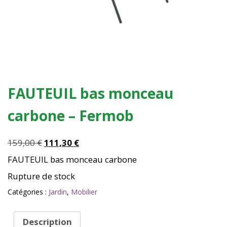
FAUTEUIL bas monceau
carbone – Fermob
Le
Le
159,00
€
111,30
€
prix
prix
FAUTEUIL bas monceau carbone
initial
actuel
Rupture de stock
était :
est :
159,00 €.
111,30 €.
Catégories :
Jardin
,
Mobilier
Description