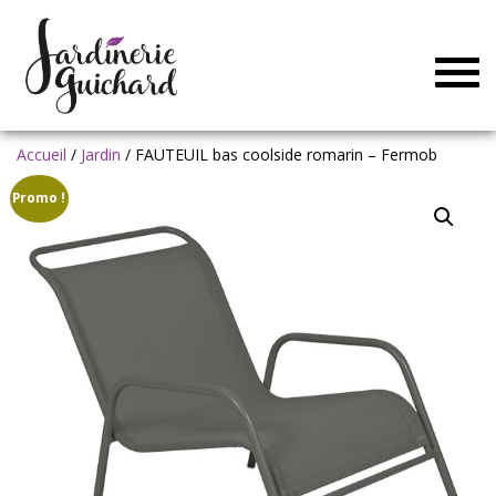
Togg
navig
Accueil
/
Jardin
/ FAUTEUIL bas coolside romarin – Fermob
Promo !