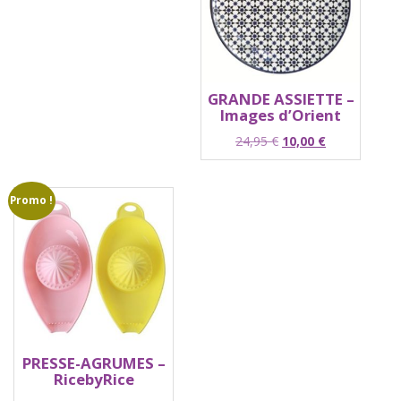
GRANDE ASSIETTE –
Images d’Orient
Le
Le
24,95
€
10,00
€
prix
prix
initial
actuel
était :
est :
Promo !
24,95 €.
10,00 €.
PRESSE-AGRUMES –
RicebyRice