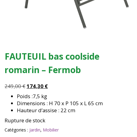
FAUTEUIL bas coolside
romarin – Fermob
Le
Le
249,00
€
174,30
€
prix
prix
Poids :7,5 kg
initial
actuel
Dimensions : H 70 x P 105 x L 65 cm
était :
est :
Hauteur d’assise : 22 cm
249,00 €.
174,30 €.
Rupture de stock
Catégories :
Jardin
,
Mobilier