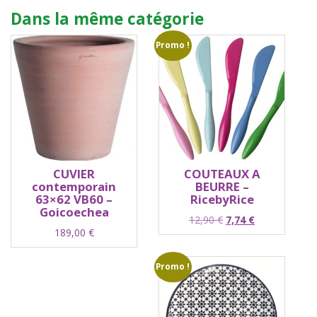
Dans la même catégorie
Promo !
CUVIER
COUTEAUX A
contemporain
BEURRE –
63×62 VB60 –
RicebyRice
Goicoechea
Le
Le
12,90
€
7,74
€
189,00
€
prix
prix
initial
actuel
était :
est :
Promo !
12,90 €.
7,74 €.