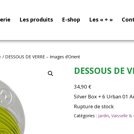
nerie
Les produits
E-shop
Les « + »
Con
e
/ DESSOUS DE VERRE – Images d’Orient
DESSOUS DE VE
34,90
€
Silver Box + 6 Urban 01 A
Rupture de stock
Catégories :
Jardin
,
Vaisselle 