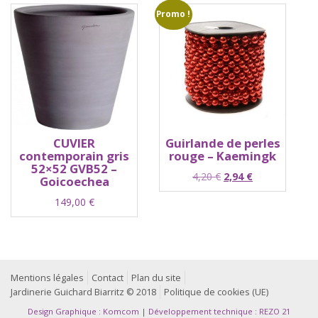
était :
est :
Promo !
12,90 €.
7,74 €.
CUVIER
Guirlande de perles
contemporain gris
rouge – Kaemingk
52×52 GVB52 –
Le
Le
4,20
€
2,94
€
Goicoechea
prix
prix
149,00
€
initial
actuel
était :
est :
4,20 €.
2,94 €.
Mentions légales
Contact
Plan du site
Jardinerie Guichard Biarritz © 2018
Politique de cookies (UE)
Design Graphique : Komcom
|
Développement technique : REZO 21