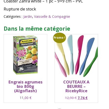
Coaster Zahra white – 1 pc – 9×9 cm – PVC
Rupture de stock
Catégories :
Jardin
,
Vaisselle & Compagnie
Dans la même catégorie
Promo !
Engrais agrumes
COUTEAUX A
bio 800g
BEURRE –
(Algoflash)
RicebyRice
Le
Le
11,00
€
12,90
€
7,74
€
prix
prix
initial
actuel