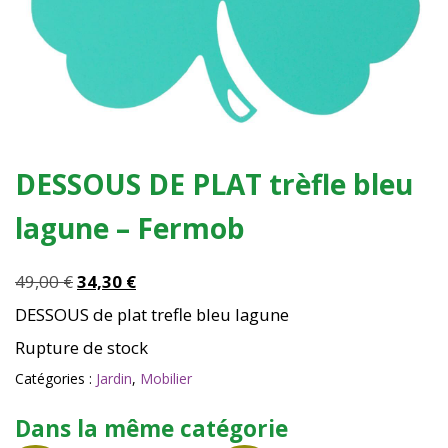
DESSOUS DE PLAT trèfle bleu
lagune – Fermob
Le
Le
49,00
€
34,30
€
prix
prix
DESSOUS de plat trefle bleu lagune
initial
actuel
Rupture de stock
était :
est :
49,00 €.
34,30 €.
Catégories :
Jardin
,
Mobilier
Dans la même catégorie