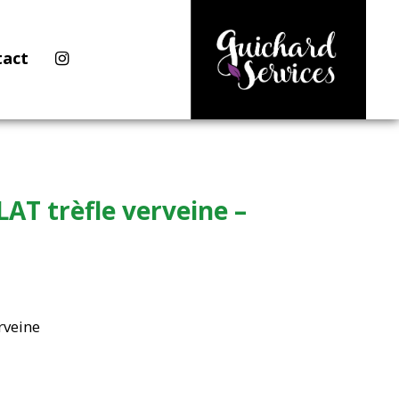
tact
AT trèfle verveine –
rveine