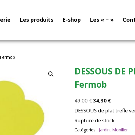
nerie
Les produits
E-shop
Les « + »
Con
 Fermob
DESSOUS DE PL
Fermob
Le
Le
49,00
€
34,30
€
prix
prix
DESSOUS de plat trefle ve
initial
actuel
Rupture de stock
était :
est :
49,00 €.
34,30 €.
Catégories :
Jardin
,
Mobilier