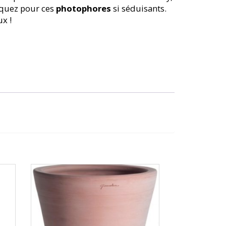
aquez pour ces
photophores
si séduisants.
ux !