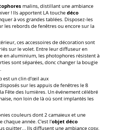
otophores
malins, distillant une ambiance
ver ! Ils apportent LA touche
déco
quer à vos grandes tablées. Disposez-les
ur les rebords de fenêtres ou encore sur la
rieur, ces accessoires de décoration sont
s sur le volet. Entre leur diffuseur en
le en aluminium, les photophores résistent à
arties sont séparées, donc changer la bougie
.
b est un clin d’œil aux
disposés sur les appuis de fenêtres le 8
la Fête des lumières. Un événement célébré
aise, non loin de là où sont implantés les
nies couleurs dont 2 camaïeux et une
e chaque année. C’est l’
objet déco
us quitter… Ils diffusent une ambiance cosy,