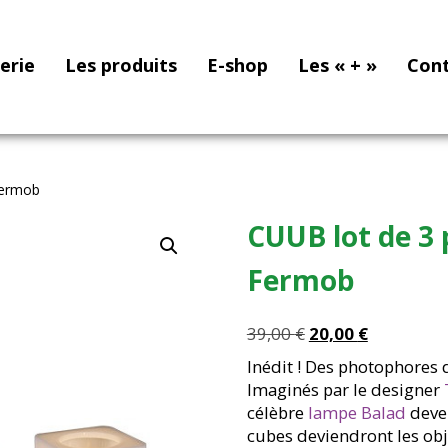
nerie
Les produits
E-shop
Les « + »
Con
Fermob
CUUB lot de 3
Fermob
Le
Le
39,00
€
20,00
€
prix
prix
Inédit ! Des photophores d
initial
actuel
Imaginés par le designer
était :
est :
célèbre
lampe Balad
deven
39,00 €.
20,00 €.
cubes deviendront les obj