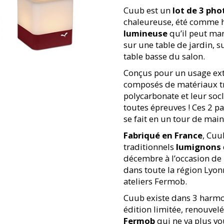
Cuub est un
lot de 3 ph
chaleureuse, été comme hi
lumineuse
qu’il peut man
sur une table de jardin, s
table basse du salon.
Conçus pour un usage exté
composés de matériaux trié
polycarbonate et leur soc
toutes épreuves ! Ces 2 p
se fait en un tour de main
Fabriqué en France
, Cuu
traditionnels
lumignons
décembre à l’occasion de 
dans toute la région Lyonn
ateliers Fermob.
Cuub existe dans 3 harmo
édition limitée, renouvelé
Fermob
qui ne va plus vo