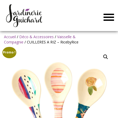
Togg
navig
Accueil
/
Déco & Accessoires
/
Vaisselle &
Compagnie
/ CUILLERES A RIZ – RicebyRice
Promo !