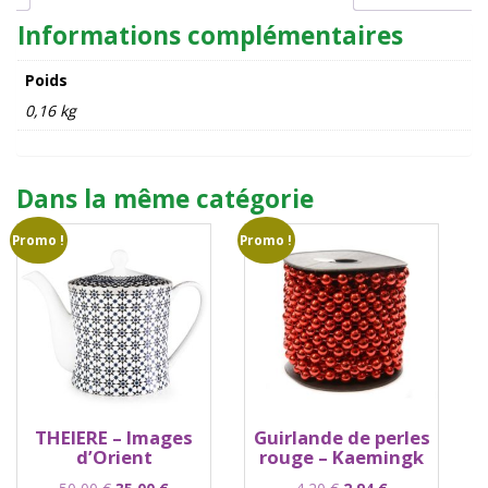
Informations complémentaires
Poids
0,16 kg
Dans la même catégorie
Promo !
Promo !
THEIERE – Images
Guirlande de perles
d’Orient
rouge – Kaemingk
Le
Le
Le
Le