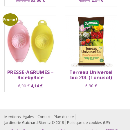
50,00
€
35,00
€
4,20
€
2,94
€
prix
prix
prix
prix
initial
actuel
initial
actuel
était :
est :
était :
est :
Promo !
50,00 €.
35,00 €.
4,20 €.
2,94 €.
PRESSE-AGRUMES –
Terreau Universel
RicebyRice
bio 20L (Tonusol)
Le
Le
6,90
€
4,14
€
6,90
€
prix
prix
initial
actuel
était :
est :
6,90 €.
4,14 €.
Mentions légales
Contact
Plan du site
Jardinerie Guichard Biarritz © 2018
Politique de cookies (UE)