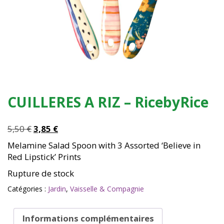
CUILLERES A RIZ – RicebyRice
Le
Le
5,50
€
3,85
€
prix
prix
Melamine Salad Spoon with 3 Assorted ‘Believe in
initial
actuel
Red Lipstick’ Prints
était :
est :
Rupture de stock
5,50 €.
3,85 €.
Catégories :
Jardin
,
Vaisselle & Compagnie
Informations complémentaires