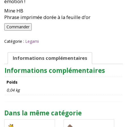
émotion !
Mine HB
Phrase imprimée dorée à la feuille d’or
quantité
Commander
de
CRAYON
Catégorie :
Legami
en
forme
de
Informations complémentaires
coeur
-
Informations complémentaires
Legami
Poids
0,04 kg
Dans la même catégorie