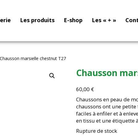
nerie
Les produits
E-shop
Les « + »
Con
Chausson marsielle chestnut T27
Chausson mars
60,00
€
Chaussons en peau de mout
chaussons ont une petite f
faciles à enfiler et à enle
en tissu et une étiquette à
Rupture de stock