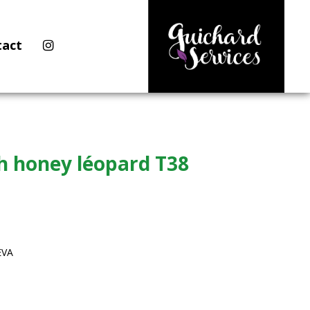
tact
h honey léopard T38
EVA