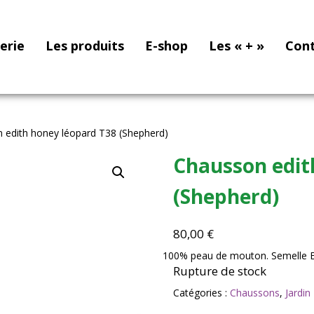
nerie
Les produits
E-shop
Les « + »
Con
 edith honey léopard T38 (Shepherd)
Chausson edit
(Shepherd)
80,00
€
100% peau de mouton.
Semelle 
Rupture de stock
Catégories :
Chaussons
,
Jardin