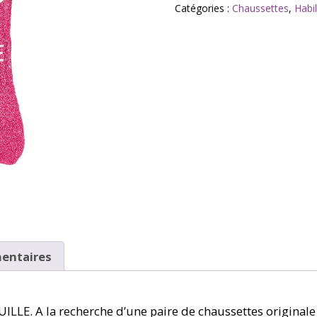
paillettes
Catégories :
Chaussettes
,
Habi
team
casse
couilles
36-
42
entaires
 A la recherche d’une paire de chaussettes originale sc