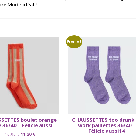
oire Mode idéal !
Promo !
SETTES boulet orange
CHAUSSETTES too drunk 
 36/40 – Félicie aussi
work paillettes 36/40 –
Félicie aussi14
Le
Le
16,00
€
11,20
€