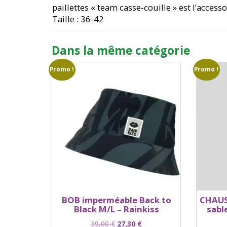
paillettes « team casse-couille » est l’access
Taille : 36-42
Dans la même catégorie
Promo !
Promo !
BOB imperméable Back to
CHAUS
Black M/L – Rainkiss
sable
Le
Le
39,00
€
27,30
€