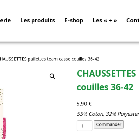
nerie
Les produits
E-shop
Les « + »
Con
HAUSSETTES paillettes team casse couilles 36-42
CHAUSSETTES p
couilles 36-42
5,90
€
55% Coton, 32% Polyester,
quantité
Commander
de
CHAUSSETTES