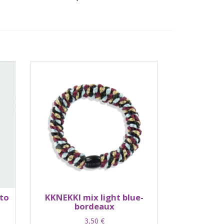
to
KKNEKKI mix light blue-
bordeaux
3,50
€