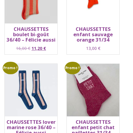
CHAUSSETTES
CHAUSSETTES
boulet bi-goût
enfant sauvage
36/40 – Félicie aussi
orange 31/34
Le
Le
16,00
€
11,20
€
13,00
€
prix
prix
initial
actuel
était :
est :
Promo !
Promo !
16,00 €.
11,20 €.
CHAUSSETTES lover
CHAUSSETTES
marine rose 36/40 –
enfant petit chat
Félicie aussi
paillettes 31/34 –