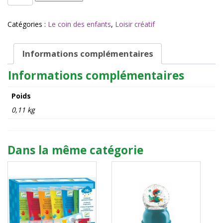
de
CARTES
A
Catégories :
Le coin des enfants
,
Loisir créatif
GRATTER
-
Le
Informations complémentaires
règne
Informations complémentaires
des
dinosaures
-
Poids
Djeco
0,11 kg
Dans la même catégorie