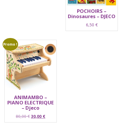
POCHOIRS –
Dinosaures – DJECO
6,50
€
Promo !
ANIMAMBO –
PIANO ELECTRIQUE
– Djeco
Le
Le
80,00
€
30,00
€
prix
prix
initial
actuel