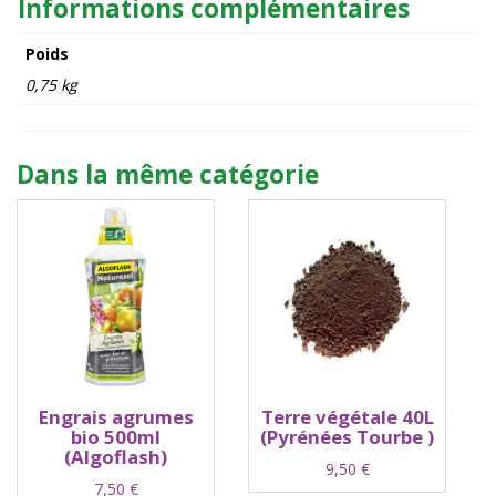
Informations complémentaires
Poids
0,75 kg
Dans la même catégorie
Engrais agrumes
Terre végétale 40L
bio 500ml
(Pyrénées Tourbe )
(Algoflash)
9,50
€
7,50
€