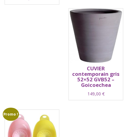
CUVIER
contemporain gris
52×52 GVB52 –
Goicoechea
149,00
€
Promo !