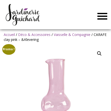
Togg
navig
Accueil
/
Déco & Accessoires
/
Vaisselle & Compagnie
/ CARAFE
clay pink – &Klevering
Promo !