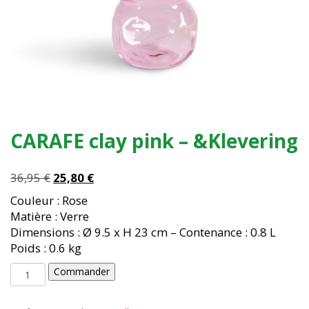
CARAFE clay pink – &Klevering
Le
Le
36,95
€
25,80
€
prix
prix
Couleur : Rose
initial
actuel
Matière : Verre
était :
est :
Dimensions : Ø 9.5 x H 23 cm – Contenance : 0.8 L
36,95 €.
25,80 €.
Poids : 0.6 kg
quantité
Commander
de
CARAFE