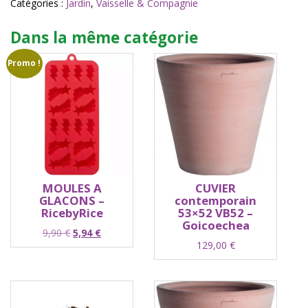
clay
Catégories :
Jardin
,
Vaisselle & Compagnie
pink
-
Dans la même catégorie
&Klevering
Promo !
MOULES A
CUVIER
GLACONS –
contemporain
RicebyRice
53×52 VB52 –
Goicoechea
Le
Le
9,90
€
5,94
€
129,00
€
prix
prix
initial
actuel
était :
est :
9,90 €.
5,94 €.