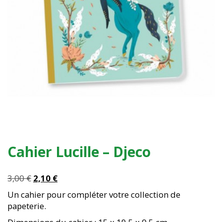
Cahier Lucille – Djeco
Le
Le
3,00
€
2,10
€
prix
prix
Un cahier pour compléter votre collection de
initial
actuel
papeterie.
était :
est :