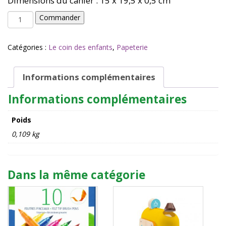
Dimensions du cahier : 15 x 19,5 x 0,5 cm
3,00 €.
2,10 €.
quantité
Commander
de
Cahier
Lucille
Catégories :
Le coin des enfants
,
Papeterie
-
Djeco
Informations complémentaires
Informations complémentaires
Poids
0,109 kg
Dans la même catégorie