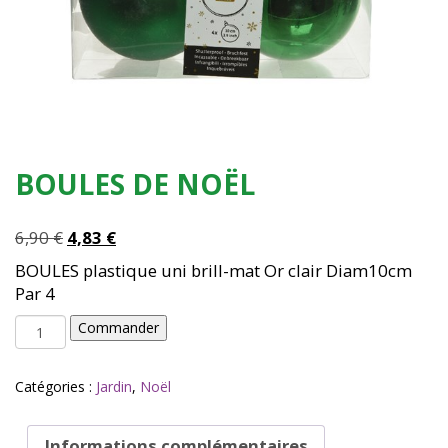
BOULES DE NOËL
Le
Le
6,90
€
4,83
€
prix
prix
BOULES plastique uni brill-mat Or clair Diam10cm
initial
actuel
Par 4
était :
est :
quantité
6,90 €.
4,83 €.
Commander
de
BOULES
DE
Catégories :
Jardin
,
Noël
NOËL
Informations complémentaires