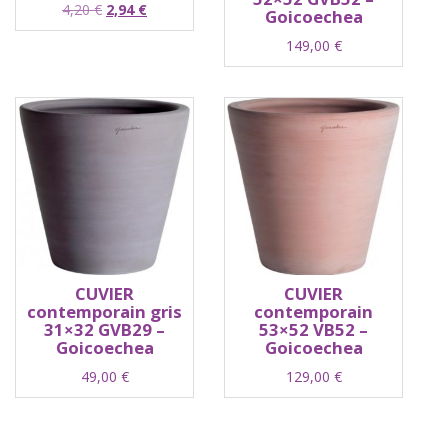
Le
Le
4,20
€
2,94
€
Goicoechea
prix
prix
149,00
€
initial
actuel
était :
est :
4,20 €.
2,94 €.
CUVIER
CUVIER
contemporain gris
contemporain
31×32 GVB29 –
53×52 VB52 –
Goicoechea
Goicoechea
49,00
€
129,00
€