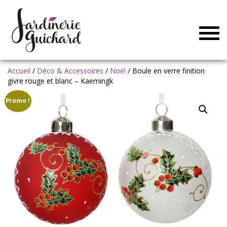
Togg
navig
Accueil
/
Déco & Accessoires
/
Noël
/ Boule en verre finition
givre rouge et blanc – Kaemingk
Promo !