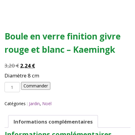
Boule en verre finition givre
rouge et blanc – Kaemingk
Le
Le
3,20
€
2,24
€
prix
prix
Diamètre 8 cm
initial
actuel
quantité
était :
est :
Commander
de
3,20 €.
2,24 €.
Boule
en
Catégories :
Jardin
,
Noël
verre
finition
givre
Informations complémentaires
rouge
Informations complémentaires
et