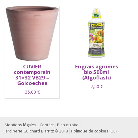
CUVIER
Engrais agrumes
contemporain
bio 500ml
31×32 VB29 –
(Algoflash)
Goicoechea
7,50
€
35,00
€
Mentions légales
Contact
Plan du site
Jardinerie Guichard Biarritz © 2018
Politique de cookies (UE)