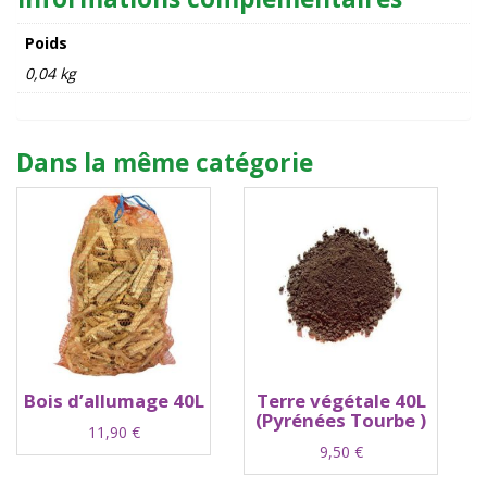
blanc
-
Poids
Kaemingk
0,04 kg
Dans la même catégorie
Bois d’allumage 40L
Terre végétale 40L
(Pyrénées Tourbe )
11,90
€
9,50
€