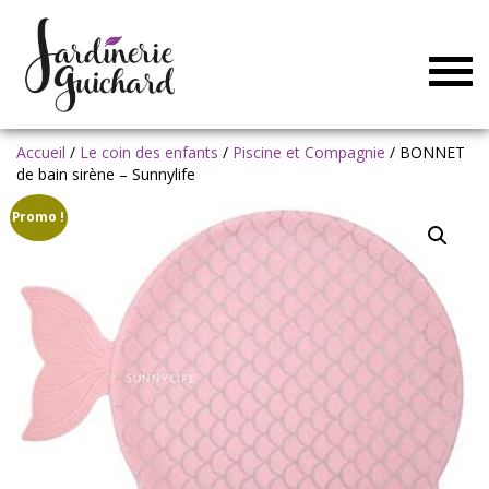
Togg
navig
Accueil
/
Le coin des enfants
/
Piscine et Compagnie
/ BONNET
de bain sirène – Sunnylife
Promo !