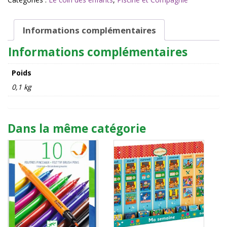
bain
sirène
-
Informations complémentaires
Sunnylife
Informations complémentaires
Poids
0,1 kg
Dans la même catégorie