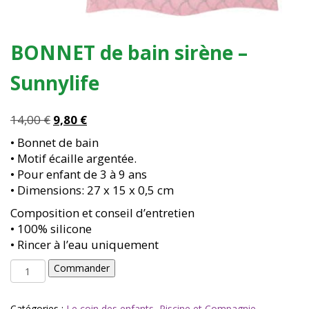
BONNET de bain sirène –
Sunnylife
Le
Le
14,00
€
9,80
€
prix
prix
• Bonnet de bain
initial
actuel
• Motif écaille argentée.
était :
est :
• Pour enfant de 3 à 9 ans
14,00 €.
9,80 €.
• Dimensions: 27 x 15 x 0,5 cm
Composition et conseil d’entretien
• 100% silicone
• Rincer à l’eau uniquement
quantité
Commander
de
BONNET
de
Catégories :
Le coin des enfants
,
Piscine et Compagnie