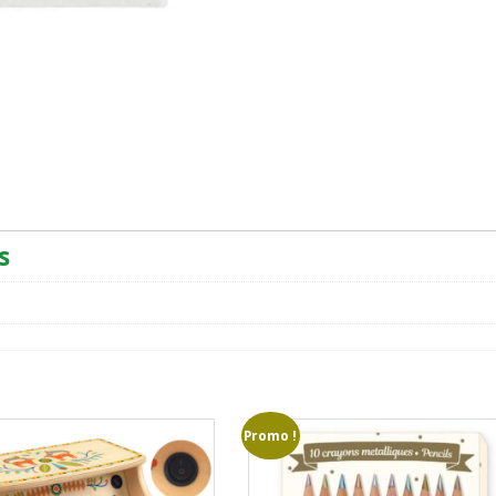
s
Promo !