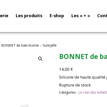
nerie
Les produits
E-shop
Les « + »
Con
 BONNET de bain licorne – Sunnylife
BONNET de bai
14,00
€
Silicone de haute qualité
Rupture de stock
Catégories :
Le coin des enfan