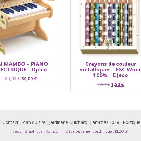
NIMAMBO – PIANO
Crayons de couleur
LECTRIQUE – Djeco
métalliques – FSC Woo
100% – Djeco
Le
Le
80,00
€
30,00
€
Le
Le
1,90
€
1,50
€
prix
prix
prix
prix
initial
actuel
initial
actuel
était :
est :
était :
est :
80,00 €.
30,00 €.
1,90 €.
1,50 €.
Contact
Plan du site
Jardinerie Guichard Biarritz © 2018
Politique
Design Graphique : Komcom
|
Développement technique : REZO 21