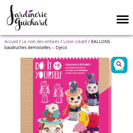
Togg
navig
Accueil
/
Le coin des enfants
/
Loisir créatif
/ BALLONS
baudruches demoiselles – Djeco