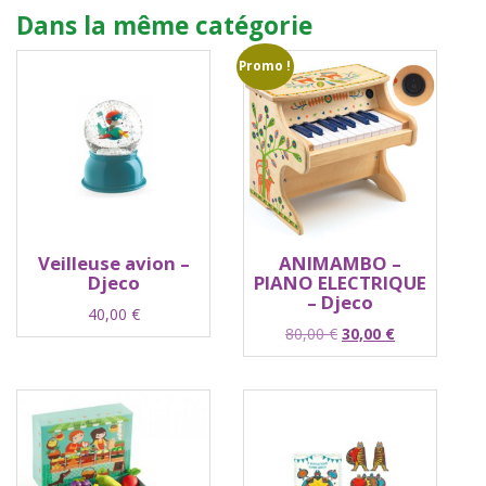
Dans la même catégorie
Promo !
Veilleuse avion –
ANIMAMBO –
Djeco
PIANO ELECTRIQUE
– Djeco
40,00
€
Le
Le
80,00
€
30,00
€
prix
prix
initial
actuel
était :
est :
80,00 €.
30,00 €.