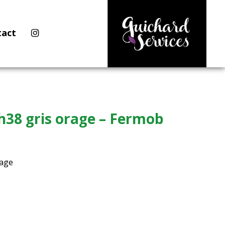
tact
38 gris orage – Fermob
age
€.