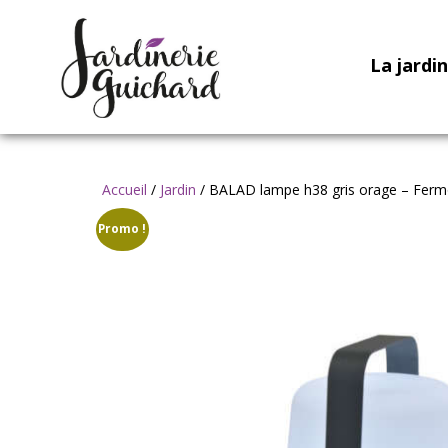
La jardi
Accueil
/
Jardin
/ BALAD lampe h38 gris orage – Fer
Promo !