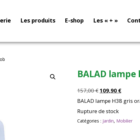
nerie
Les produits
E-shop
Les « + »
Con
mob
BALAD lampe h
Le
Le
157,00
€
109,90
€
prix
prix
BALAD lampe H38 gris or
initial
actuel
Rupture de stock
était :
est :
157,00 €.
109,90 
Catégories :
Jardin
,
Mobilier