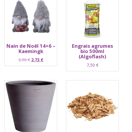
Nain de Noël 14×6 –
Engrais agrumes
Kaemingk
bio 500ml
(Algoflash)
Le
Le
3,90
€
2,73
€
7,50
€
prix
prix
initial
actuel
était :
est :
3,90 €.
2,73 €.