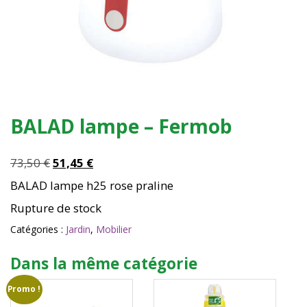
BALAD lampe – Fermob
Le
Le
73,50
€
51,45
€
prix
prix
BALAD lampe h25 rose praline
initial
actuel
Rupture de stock
était :
est :
73,50 €.
51,45 €.
Catégories :
Jardin
,
Mobilier
Dans la même catégorie
Promo !