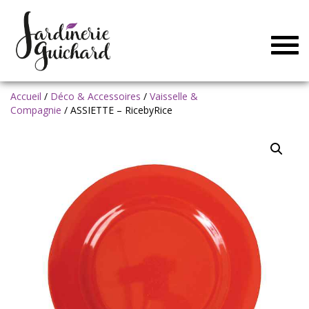
Togg
navig
Accueil
/
Déco & Accessoires
/
Vaisselle &
Compagnie
/ ASSIETTE – RicebyRice