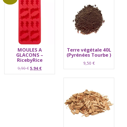
MOULES A
Terre végétale 40L
GLACONS –
(Pyrénées Tourbe )
RicebyRice
9,50
€
Le
Le
9,90
€
5,94
€
prix
prix
initial
actuel
était :
est :
9,90 €.
5,94 €.