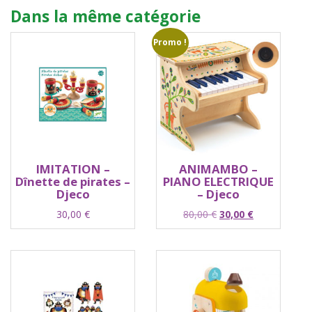
Dans la même catégorie
Promo !
IMITATION –
ANIMAMBO –
Dînette de pirates –
PIANO ELECTRIQUE
Djeco
– Djeco
Le
Le
30,00
€
80,00
€
30,00
€
prix
prix
initial
actuel
était :
est :
80,00 €.
30,00 €.