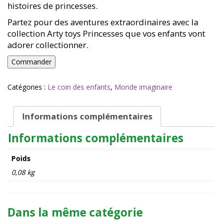
histoires de princesses.
Partez pour des aventures extraordinaires avec la
collection Arty toys Princesses que vos enfants vont
adorer collectionner.
quantité
Commander
de
ARTY
Catégories :
Le coin des enfants
,
Monde imaginaire
TOYS
-
Anouchka
Informations complémentaires
-
Djeco
Informations complémentaires
Poids
0,08 kg
Dans la même catégorie